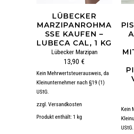
LÜBECKER
MARZIPANROHMA
PI
SSE KAUFEN –
A
LUBECA CAL, 1 KG
MI
Lübecker Marzipan
13,90
€
P
Kein Mehrwertsteuerausweis, da
Kleinunternehmer nach §19 (1)
UStG.
zzgl.
Versandkosten
Kein 
Produkt enthält: 1
kg
Klein
UStG.