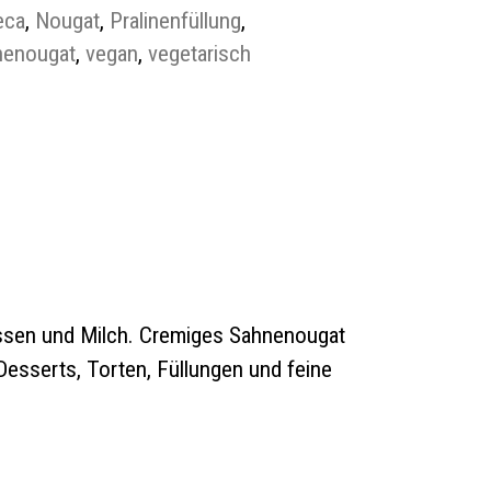
eca
,
Nougat
,
Pralinenfüllung
,
nenougat
,
vegan
,
vegetarisch
üssen und Milch. Cremiges Sahnenougat
Desserts, Torten, Füllungen und feine