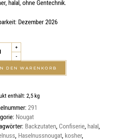
er, halal, ohne Gentechnik.
barkeit: Dezember 2026
eca
+
enougat,
-
IN DEN WARENKORB
tity
kt enthält: 2,5
kg
kelnummer:
291
gorie:
Nougat
agwörter:
Backzutaten
,
Confiserie
,
halal
,
elnuss
,
Haselnussnougat
,
kosher
,