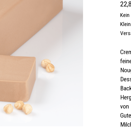
22,
Kein
Klei
Vers
Crem
fein
Noug
Dess
Bac
Herg
von 
Gute
Milc