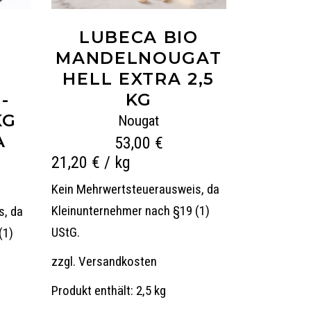
LUBECA BIO
MANDEL­NOUGAT
HELL EXTRA 2,5
­
KG
KG
Nougat
A
53,00
€
21,20
€
/
kg
Kein Mehrwertsteuerausweis, da
Kleinunternehmer nach §19 (1)
s, da
UStG.
(1)
zzgl.
Versandkosten
Produkt enthält: 2,5
kg