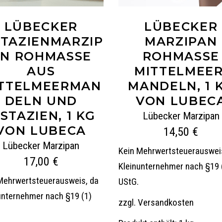
LÜBECKER
LÜBECKER
STAZIENMARZIP
MARZIPAN
N ROHMASSE
ROHMASSE
AUS
MITTELMEER
TTELMEERMAN
MANDELN, 1 
DELN UND
VON LUBEC
ISTAZIEN, 1 KG
Lübecker Marzipan
VON LUBECA
14,50
€
Lübecker Marzipan
Kein Mehrwertsteuerauswei
17,00
€
Kleinunternehmer nach §19 
Mehrwertsteuerausweis, da
UStG.
unternehmer nach §19 (1)
zzgl.
Versandkosten