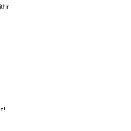
thin
en!