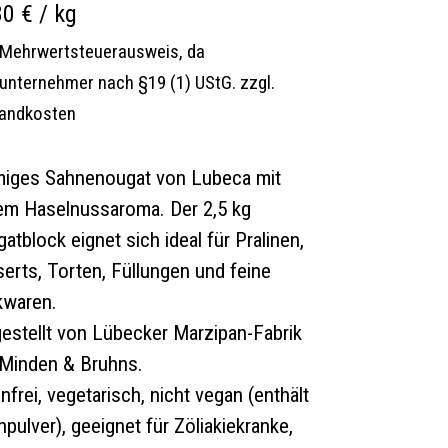
80
€
/
kg
 Mehrwertsteuerausweis, da
nunternehmer nach §19 (1) UStG.
zzgl.
andkosten
iges Sahnenougat von Lubeca mit
em Haselnussaroma. Der 2,5 kg
atblock eignet sich ideal für Pralinen,
erts, Torten, Füllungen und feine
kwaren.
estellt von Lübecker Marzipan-Fabrik
Minden & Bruhns.
nfrei, vegetarisch, nicht vegan (enthält
hpulver), geeignet für Zöliakiekranke,